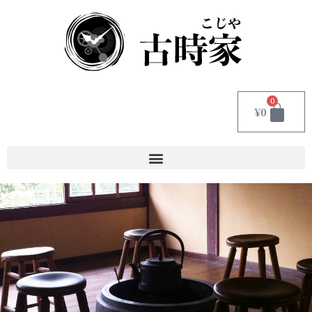
0
¥
0