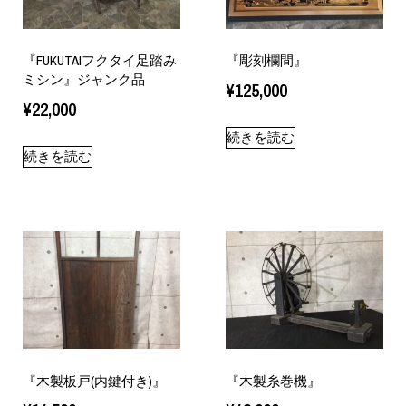
『FUKUTAIフクタイ足踏み
『彫刻欄間』
ミシン』ジャンク品
¥
125,000
¥
22,000
続きを読む
続きを読む
『木製板戸(内鍵付き)』
『木製糸巻機』