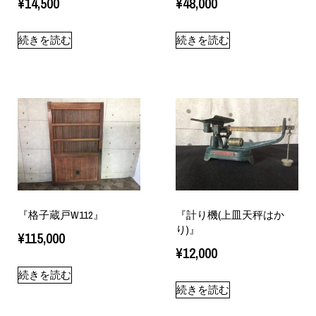
¥
14,500
¥
48,000
続きを読む
続きを読む
『格子蔵戸W112』
『計り機(上皿天秤はか
り)』
¥
115,000
¥
12,000
続きを読む
続きを読む