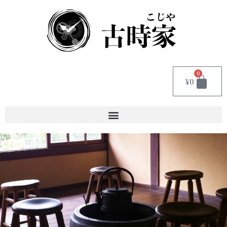
0
¥
0